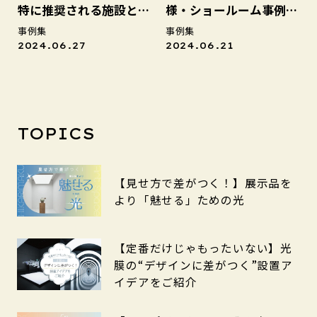
特に推奨される施設と
様・ショールーム事例の
は？
ご紹介
事例集
事例集
2024.06.27
2024.06.21
TOPICS
【見せ方で差がつく！】展示品を
より「魅せる」ための光
【定番だけじゃもったいない】光
膜の“デザインに差がつく”設置ア
イデアをご紹介